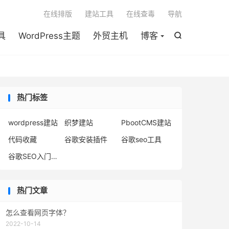

在线排版
建站工具
在线查毒
导航
具
WordPress主题
外贸主机
博客

热门标签
wordpress建站
织梦建站
PbootCMS建站
代码收藏
谷歌安装插件
谷歌seo工具
谷歌SEO入门到精通
热门文章
怎么查看网页字体？
2022-10-14