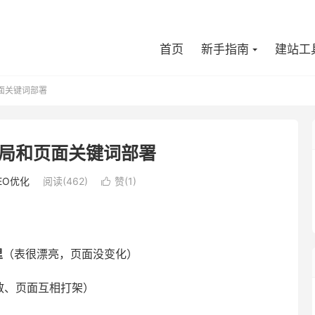
首页
新手指南
建站工
面关键词部署
局和页面关键词部署
EO优化
阅读(462)
赞(
1
)

里
（表很漂亮，页面没变化）
散、页面互相打架）