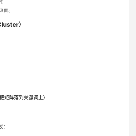
南
页面。
uster）
就是把矩阵落到关键词上）
议：