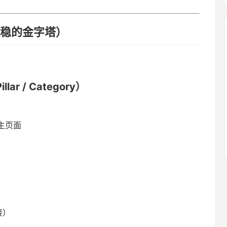
最稳的金字塔）
r / Category）
主页面
接）