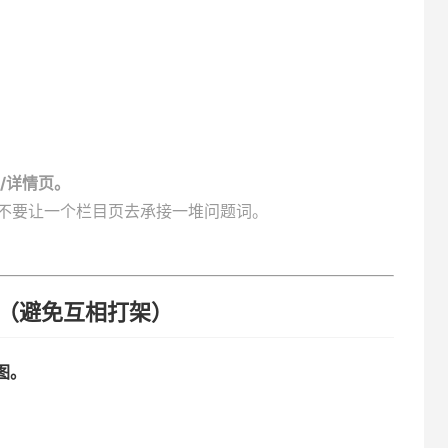
/详情页。
也不要让一个栏目页去承接一堆问题词。
”？（避免互相打架）
图。