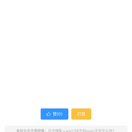
赞(
0
)
打赏

未经允许不得转载：
乐予博客
»
win11找不到hosts文件怎么办？