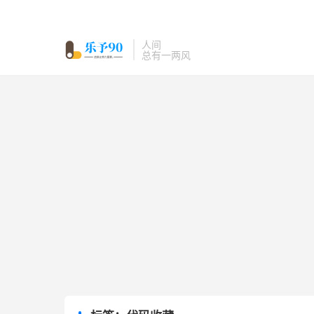
人间
总有一两风