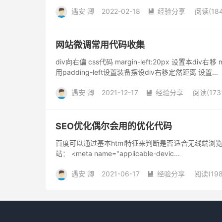
遇安 卿
2022-02-18
经验分享
阅读(184

网站微调常用代码收集
div向右偏 css代码 margin-left:20px 设置本div右移 m
用padding-left设置装备摆设div右移定然距离 设置...
遇安 卿
2021-12-17
经验分享
阅读(173

SEO优化偶尔会用的优化代码
百度可以通过基本html特征来判断是否适合无线端浏览: PC站: <me
站： <meta name="applicable-devic...
遇安 卿
2021-06-17
经验分享
阅读(198
