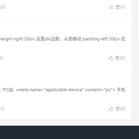
3)
赞(
1
)

argin-right:20px 设置div边距，从而移动 padding-left:20px 应
1)
赞(
0
)

ta name="applicable-device" content="pc"> 手机
1)
赞(
2
)
