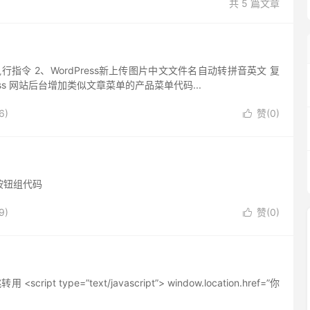
共 5 篇文章
执行指令 2、WordPress新上传图片中文文件名自动转拼音英文 复
Press 网站后台增加类似文章菜单的产品菜单代码...
6)
赞(
0
)

按钮组代码
9)
赞(
0
)

ype=”text/javascript”> window.location.href=”你