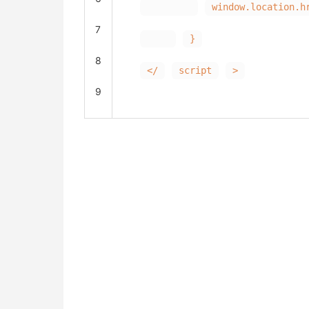
window.location.h
7
}
8
</
script
>
9