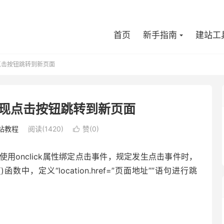
首页
新手指南
建站工
实现点击按钮跳转到新页面
怎么实现点击按钮跳转到新页面
站教程
阅读(1420)
赞(
0
)

用onclick属性绑定点击事件，规定发生点击事件时，
n()函数中，定义“location.href=”页面地址””语句进行跳