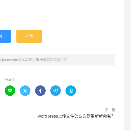
0
)
打赏
»
javascript怎么实现点击按钮跳转到新页面
分享到





下一篇
wordpress上传文件怎么自动重新新命名？