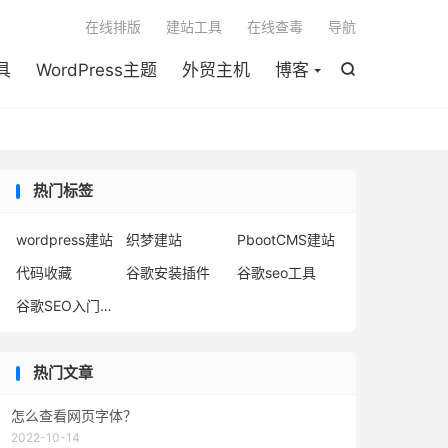

在线排版
建站工具
在线查毒
导航
具
WordPress主题
外贸主机
博客

热门标签
wordpress建站
织梦建站
PbootCMS建站
代码收藏
谷歌安装插件
谷歌seo工具
谷歌SEO入门到精通
热门文章
怎么查看网页字体？
2022-10-14