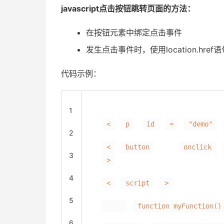
javascript点击按钮跳转页面的方法：
在按钮元素中绑定点击事件
发生点击事件时，使用location.hre
代码示例：
1
<
p
id
=
"demo"
2
<
button
onclick
3
>
4
<
script
>
5
function myFunction()
6