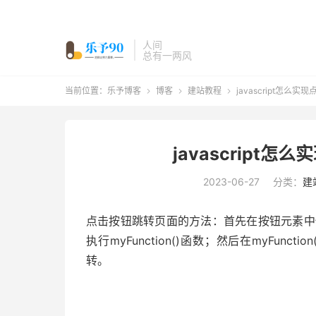
人间
总有一两风
当前位置：
乐予博客
博客
建站教程
javascript怎么



javascript
2023-06-27
分类：
建
点击按钮跳转页面的方法：首先在按钮元素中使
执行myFunction()函数；然后在myFunctio
转。